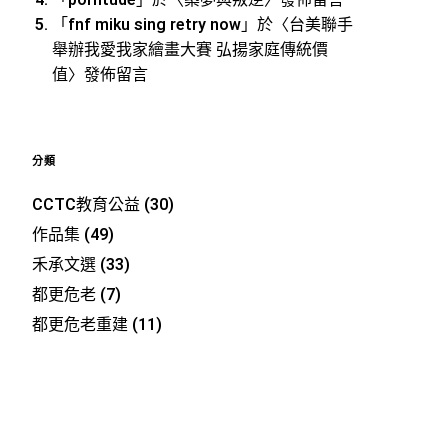
「
porntude
」於〈
築夢與叛逆
〉發佈留言
「
fnf miku sing retry now
」於〈
台美聯手
舉辦我愛我家繪畫大賽 弘揚家庭傳統價
值
〉發佈留言
分類
CCTC教育公益
(30)
作品集
(49)
禾承文選
(33)
都更危老
(7)
都更危老重建
(11)