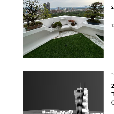
1
T
C