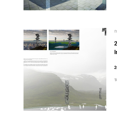
I
2
1