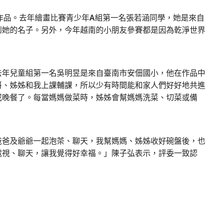
2幅作品。去年繪畫比賽青少年A組第一名張若涵同學，她是來自
到她的名子。另外，今年越南的小朋友參賽都是因為乾淨世界
。
去年兒童組第一名吳明昱是來自臺南市安佃國小，他在作品中
哥、姊姊和我上課輔課，所以少有時間能和家人們好好地共進
或晚餐了。每當媽媽做菜時，姊姊會幫媽媽洗菜、切菜或備
爸爸及爺爺一起泡茶、聊天，我幫媽媽、姊姊收好碗盤後，也
電視、聊天，讓我覺得好幸福。」陳子弘表示，評委一致認