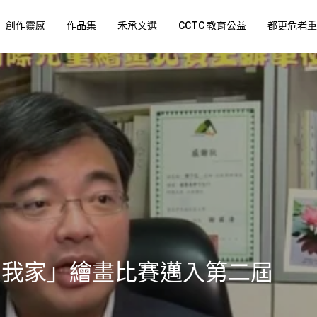
創作靈感
作品集
禾承文選
CCTC 教育公益
都更危老重
愛我家」繪畫比賽邁入第二屆