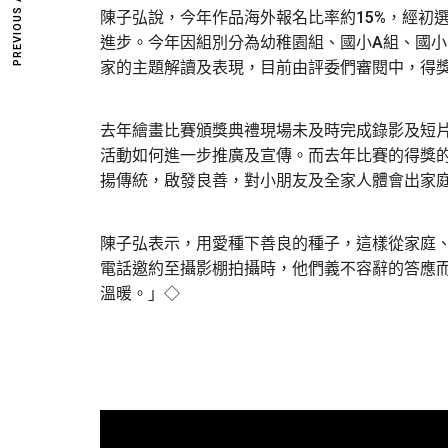
PREVIOUS ARTICLE
陳子弘說，今年作品海外報名比率約15%，經初
進步。今年因組別分為幼稚園組、國小A組、國小
家的主題解讀及表現，目前由評委們審閱中，得
去年繪畫比賽頒獎典禮現場未及時完成錄影及短
活動如何進一步推廣及宣傳。而去年比賽的得獎
揚傳統，啟發良善，對小朋友及全家人體會出家
陳子弘表示，用愛種下善良的種子，這樣從家庭
電話邀約至攝影棚拍攝時，他們義不容辭的答應
溫暖。」◇